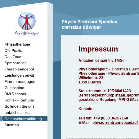
Impressum
Angaben gemäß § 5 TMG:
Physiotherapeut - Christian Düwi
Physiotherapie - Physio Zentrum
Wilhelmstr. 23
13593 Berlin
Steuernummer: 19/268/61423
Berufsbezeichnung: staatl. geprüft
gesetzliche Regelung: MPhG (Mas
Kontakt:
Telefon: +49 (0)30 36287168
E-Mail:
physio-zentrum-spandau