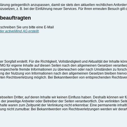
klärung gelegentlich anzupassen, damit sie stets den aktuellen rechtlichen Anfor
usetzen, z. B. bei der Einführung neuer Services. Für Ihren erneuten Besuch gilt
beauftragten
chreiben Sie uns bitte eine E-Mail
 der activeMind AG erstellt
.
r Sorgfalt erstellt. Für die Richtigkeit, Vollständigkeit und Aktualität der Inhalt
TMG für eigene Inhalte auf diesen Seiten nach den allgemeinen Gesetzen verantwor
er gespeicherte fremde Informationen zu überwachen oder nach Umständen zu forsche
ung der Nutzung von Informationen nach den allgemeinen Gesetzen bleiben hiervon 
reten Rechtsverletzung möglich. Bei Bekanntwerden von entsprechenden Rechtsver
bseiten Dritter, auf deren Inhalte wir keinen Einfluss haben. Deshalb können wir
ets der jeweilige Anbieter oder Betreiber der Seiten verantwortlich. Die verlinkten 
halte waren zum Zeitpunkt der Verlinkung nicht erkennbar. Eine permanente inhaltli
zung nicht zumutbar. Bei Bekanntwerden von Rechtsverletzungen werden wir derar