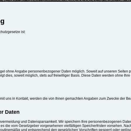
ng
hutzgesetze ist:
Regel ohne Angabe personenbezogener Daten möglich. Soweit auf unseren Seiten 
gt dies, soweit möglich, stets auf freiwilliger Basis. Diese Daten werden ohne Ihr
r mit uns in Kontakt, werden die von Ihnen gemachten Angaben zum Zwecke der Be
er Daten
nvermeidung und Datensparsamkeit. Wir speichern Ihre personenbezogenen Daten d
 es die vom Gesetzgeber vorgesehenen vielfältigen Speicherfristen vorsehen. Nach
outinemäßig und entsprechend den gesetzlichen Vorschriften gesperrt oder gelösc