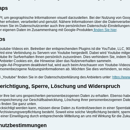
aps
, um geographische Informationen visuell darzustellen. Bei der Nutzung von Go
her erhoben, verarbeitet und genutzt. Nähere Informationen über die Datenverarb
nen Sie im Datenschutzcenter auch Ihre persönlichen Datenschutz-Einstellungen
 der eigenen Daten im Zusammenhang mit Google-Produkten
finden Sie hier
.
os
Youtube-Videos ein. Betreiber der entsprechenden Plugins ist die YouTube, LLC, 
rd eine Verbindung zu Servern von Youtube hergestellt. Dabei wird Youtube mitget
tube Ihr Surfverhalten Ihnen persönlich zuzuordnen. Dies verhindern Sie, indem 
r Anbieter Cookies ein, die Hinweise über das Nutzerverhalten sammeln.
ogle-Ad-Programm deaktiviert hat, wird auch beim Anschauen von Youtube-Video
personenbezogene Nutzungsinformationen ab. Möchten Sie dies verhindern, so mü
 „Youtube“ finden Sie in der Datenschutzerklärung des Anbieters unter:
https://www
Berichtigung, Sperre, Löschung und Widerspruch
ber Ihre bei uns gespeicherten personenbezogenen Daten zu erhalten. Ebenso habe
nspeicherung zur Geschäftsabwicklung, Löschung Ihrer personenbezogenen Daten
 finden Sie ganz unten.
ücksichtigt werden kann, müssen diese Daten zu Kontrollzwecken in einer Sperrda
Archivierungsverpflichtung besteht. Soweit eine solche Verpflichtung besteht, sper
iner Einwilligung durch entsprechende Mitteilung an uns mit Wirkung für die Zuk
chutzbestimmungen