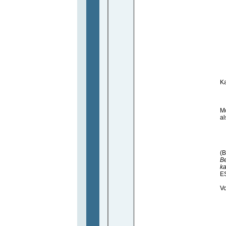
Ka
Mo
al
(
Be
ka
ES
Vo