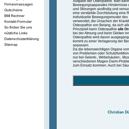
Aufgabe der Osteopathie. Man kann s
Bewegungsapparates Hindernisse u
und Störungen ausfindig und versuch
eine verstärkte Durchblutung eine 
individuelle Bewegungsmuster des 
verwendet, die Ursachen der Krankh
Osteopathie von Belang, da sich al
Prinzipiell kann Osteopathie
alle O
bei der Atmung und beim Gleiten inn
Osteopathie wird davon ausgegange
kommt zu einer Verlagerung der B
anpassen.
Da die lebenswichtigen Organe vom
von Problemen oder Schutzfunktion
nur bei Gelenk-, Wirbelsäulen-, Mu
verschiedenen Magen-Darm-Problem
zum Einsatz kommen. Auch bei Säugl
Christian D